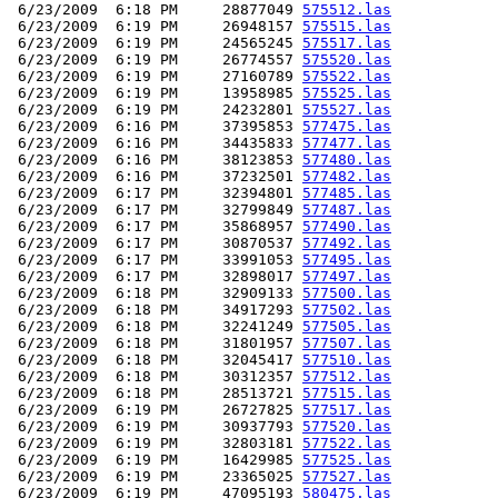
 6/23/2009  6:18 PM     28877049 
575512.las
 6/23/2009  6:19 PM     26948157 
575515.las
 6/23/2009  6:19 PM     24565245 
575517.las
 6/23/2009  6:19 PM     26774557 
575520.las
 6/23/2009  6:19 PM     27160789 
575522.las
 6/23/2009  6:19 PM     13958985 
575525.las
 6/23/2009  6:19 PM     24232801 
575527.las
 6/23/2009  6:16 PM     37395853 
577475.las
 6/23/2009  6:16 PM     34435833 
577477.las
 6/23/2009  6:16 PM     38123853 
577480.las
 6/23/2009  6:16 PM     37232501 
577482.las
 6/23/2009  6:17 PM     32394801 
577485.las
 6/23/2009  6:17 PM     32799849 
577487.las
 6/23/2009  6:17 PM     35868957 
577490.las
 6/23/2009  6:17 PM     30870537 
577492.las
 6/23/2009  6:17 PM     33991053 
577495.las
 6/23/2009  6:17 PM     32898017 
577497.las
 6/23/2009  6:18 PM     32909133 
577500.las
 6/23/2009  6:18 PM     34917293 
577502.las
 6/23/2009  6:18 PM     32241249 
577505.las
 6/23/2009  6:18 PM     31801957 
577507.las
 6/23/2009  6:18 PM     32045417 
577510.las
 6/23/2009  6:18 PM     30312357 
577512.las
 6/23/2009  6:18 PM     28513721 
577515.las
 6/23/2009  6:19 PM     26727825 
577517.las
 6/23/2009  6:19 PM     30937793 
577520.las
 6/23/2009  6:19 PM     32803181 
577522.las
 6/23/2009  6:19 PM     16429985 
577525.las
 6/23/2009  6:19 PM     23365025 
577527.las
 6/23/2009  6:19 PM     47095193 
580475.las