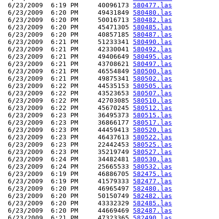
 6/23/2009  6:19 PM     40096173 
580477.las
 6/23/2009  6:20 PM     49431849 
580480.las
 6/23/2009  6:20 PM     50016713 
580482.las
 6/23/2009  6:20 PM     45471305 
580485.las
 6/23/2009  6:20 PM     40857185 
580487.las
 6/23/2009  6:21 PM     51233341 
580490.las
 6/23/2009  6:21 PM     42330041 
580492.las
 6/23/2009  6:21 PM     49406649 
580495.las
 6/23/2009  6:21 PM     43708621 
580497.las
 6/23/2009  6:21 PM     46554849 
580500.las
 6/23/2009  6:21 PM     49875341 
580502.las
 6/23/2009  6:22 PM     44535153 
580505.las
 6/23/2009  6:22 PM     43523653 
580507.las
 6/23/2009  6:22 PM     42703085 
580510.las
 6/23/2009  6:22 PM     45670245 
580512.las
 6/23/2009  6:23 PM     36495373 
580515.las
 6/23/2009  6:23 PM     36866177 
580517.las
 6/23/2009  6:23 PM     44459413 
580520.las
 6/23/2009  6:23 PM     46437613 
580522.las
 6/23/2009  6:23 PM     22442453 
580525.las
 6/23/2009  6:23 PM     35219749 
580527.las
 6/23/2009  6:24 PM     34482481 
580530.las
 6/23/2009  6:24 PM     25665533 
580532.las
 6/23/2009  6:19 PM     46886705 
582475.las
 6/23/2009  6:19 PM     41579333 
582477.las
 6/23/2009  6:20 PM     46965497 
582480.las
 6/23/2009  6:20 PM     50150749 
582482.las
 6/23/2009  6:20 PM     43332329 
582485.las
 6/23/2009  6:20 PM     44669469 
582487.las
 6/23/2009  6:21 PM     47323365 
582490.las