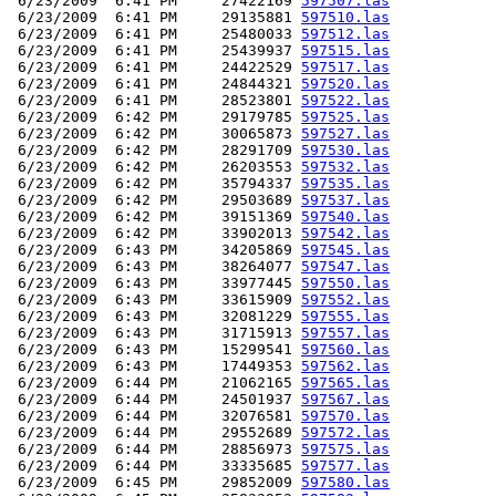
 6/23/2009  6:41 PM     27422169 
597507.las
 6/23/2009  6:41 PM     29135881 
597510.las
 6/23/2009  6:41 PM     25480033 
597512.las
 6/23/2009  6:41 PM     25439937 
597515.las
 6/23/2009  6:41 PM     24422529 
597517.las
 6/23/2009  6:41 PM     24844321 
597520.las
 6/23/2009  6:41 PM     28523801 
597522.las
 6/23/2009  6:42 PM     29179785 
597525.las
 6/23/2009  6:42 PM     30065873 
597527.las
 6/23/2009  6:42 PM     28291709 
597530.las
 6/23/2009  6:42 PM     26203553 
597532.las
 6/23/2009  6:42 PM     35794337 
597535.las
 6/23/2009  6:42 PM     29503689 
597537.las
 6/23/2009  6:42 PM     39151369 
597540.las
 6/23/2009  6:42 PM     33902013 
597542.las
 6/23/2009  6:43 PM     34205869 
597545.las
 6/23/2009  6:43 PM     38264077 
597547.las
 6/23/2009  6:43 PM     33977445 
597550.las
 6/23/2009  6:43 PM     33615909 
597552.las
 6/23/2009  6:43 PM     32081229 
597555.las
 6/23/2009  6:43 PM     31715913 
597557.las
 6/23/2009  6:43 PM     15299541 
597560.las
 6/23/2009  6:43 PM     17449353 
597562.las
 6/23/2009  6:44 PM     21062165 
597565.las
 6/23/2009  6:44 PM     24501937 
597567.las
 6/23/2009  6:44 PM     32076581 
597570.las
 6/23/2009  6:44 PM     29552689 
597572.las
 6/23/2009  6:44 PM     28856973 
597575.las
 6/23/2009  6:44 PM     33335685 
597577.las
 6/23/2009  6:45 PM     29852009 
597580.las