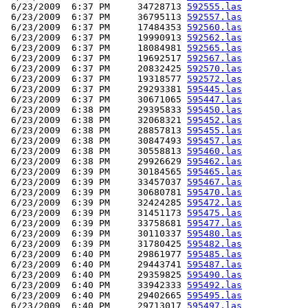
 6/23/2009  6:37 PM     34728713 
592555.las
 6/23/2009  6:37 PM     36795113 
592557.las
 6/23/2009  6:37 PM     17484353 
592560.las
 6/23/2009  6:37 PM     19990913 
592562.las
 6/23/2009  6:37 PM     18084981 
592565.las
 6/23/2009  6:37 PM     19692517 
592567.las
 6/23/2009  6:37 PM     20832425 
592570.las
 6/23/2009  6:37 PM     19318577 
592572.las
 6/23/2009  6:37 PM     29293381 
595445.las
 6/23/2009  6:37 PM     30671065 
595447.las
 6/23/2009  6:38 PM     29395833 
595450.las
 6/23/2009  6:38 PM     32068321 
595452.las
 6/23/2009  6:38 PM     28857813 
595455.las
 6/23/2009  6:38 PM     30847493 
595457.las
 6/23/2009  6:38 PM     30558813 
595460.las
 6/23/2009  6:38 PM     29926629 
595462.las
 6/23/2009  6:39 PM     30184565 
595465.las
 6/23/2009  6:39 PM     33457037 
595467.las
 6/23/2009  6:39 PM     30680781 
595470.las
 6/23/2009  6:39 PM     32424285 
595472.las
 6/23/2009  6:39 PM     31451173 
595475.las
 6/23/2009  6:39 PM     33758681 
595477.las
 6/23/2009  6:39 PM     30110337 
595480.las
 6/23/2009  6:39 PM     31780425 
595482.las
 6/23/2009  6:40 PM     29861977 
595485.las
 6/23/2009  6:40 PM     29443741 
595487.las
 6/23/2009  6:40 PM     29359825 
595490.las
 6/23/2009  6:40 PM     33942333 
595492.las
 6/23/2009  6:40 PM     29402665 
595495.las
 6/23/2009  6:40 PM     29713017 
595497.las