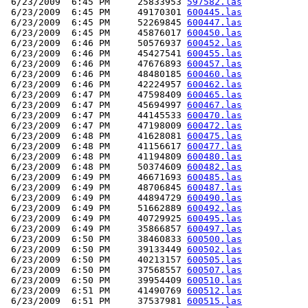
 6/23/2009  6:45 PM     25833953 
597582.las
 6/23/2009  6:45 PM     49170301 
600445.las
 6/23/2009  6:45 PM     52269845 
600447.las
 6/23/2009  6:45 PM     45876017 
600450.las
 6/23/2009  6:46 PM     50576937 
600452.las
 6/23/2009  6:46 PM     45427541 
600455.las
 6/23/2009  6:46 PM     47676893 
600457.las
 6/23/2009  6:46 PM     48480185 
600460.las
 6/23/2009  6:46 PM     42224957 
600462.las
 6/23/2009  6:47 PM     47598409 
600465.las
 6/23/2009  6:47 PM     45694997 
600467.las
 6/23/2009  6:47 PM     44145533 
600470.las
 6/23/2009  6:47 PM     47198009 
600472.las
 6/23/2009  6:48 PM     41628081 
600475.las
 6/23/2009  6:48 PM     41156617 
600477.las
 6/23/2009  6:48 PM     41194809 
600480.las
 6/23/2009  6:48 PM     50374609 
600482.las
 6/23/2009  6:49 PM     46671693 
600485.las
 6/23/2009  6:49 PM     48706845 
600487.las
 6/23/2009  6:49 PM     44894729 
600490.las
 6/23/2009  6:49 PM     51662889 
600492.las
 6/23/2009  6:49 PM     40729925 
600495.las
 6/23/2009  6:49 PM     35866857 
600497.las
 6/23/2009  6:50 PM     38460833 
600500.las
 6/23/2009  6:50 PM     39133449 
600502.las
 6/23/2009  6:50 PM     40213157 
600505.las
 6/23/2009  6:50 PM     37568557 
600507.las
 6/23/2009  6:50 PM     39954409 
600510.las
 6/23/2009  6:51 PM     41490769 
600512.las
 6/23/2009  6:51 PM     37537981 
600515.las