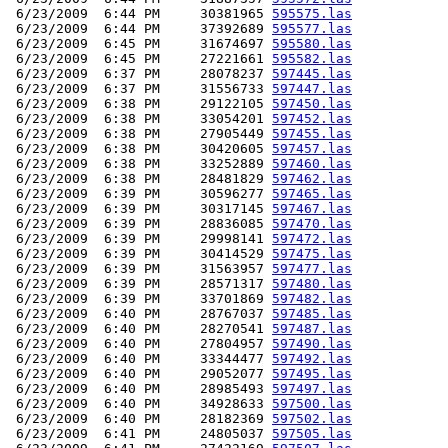
 6/23/2009  6:44 PM     30381965 
595575.las
 6/23/2009  6:44 PM     37392689 
595577.las
 6/23/2009  6:45 PM     31674697 
595580.las
 6/23/2009  6:45 PM     27221661 
595582.las
 6/23/2009  6:37 PM     28078237 
597445.las
 6/23/2009  6:37 PM     31556733 
597447.las
 6/23/2009  6:38 PM     29122105 
597450.las
 6/23/2009  6:38 PM     33054201 
597452.las
 6/23/2009  6:38 PM     27905449 
597455.las
 6/23/2009  6:38 PM     30420605 
597457.las
 6/23/2009  6:38 PM     33252889 
597460.las
 6/23/2009  6:38 PM     28481829 
597462.las
 6/23/2009  6:39 PM     30596277 
597465.las
 6/23/2009  6:39 PM     30317145 
597467.las
 6/23/2009  6:39 PM     28836085 
597470.las
 6/23/2009  6:39 PM     29998141 
597472.las
 6/23/2009  6:39 PM     30414529 
597475.las
 6/23/2009  6:39 PM     31563957 
597477.las
 6/23/2009  6:39 PM     28571317 
597480.las
 6/23/2009  6:39 PM     33701869 
597482.las
 6/23/2009  6:40 PM     28767037 
597485.las
 6/23/2009  6:40 PM     28270541 
597487.las
 6/23/2009  6:40 PM     27804957 
597490.las
 6/23/2009  6:40 PM     33344477 
597492.las
 6/23/2009  6:40 PM     29052077 
597495.las
 6/23/2009  6:40 PM     28985493 
597497.las
 6/23/2009  6:40 PM     34928633 
597500.las
 6/23/2009  6:40 PM     28182369 
597502.las
 6/23/2009  6:41 PM     24805037 
597505.las