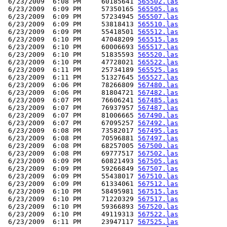
 6/23/2009  6:08 PM     60185641 
565502.las
 6/23/2009  6:09 PM     57350165 
565505.las
 6/23/2009  6:09 PM     57234945 
565507.las
 6/23/2009  6:09 PM     53818413 
565510.las
 6/23/2009  6:09 PM     55418501 
565512.las
 6/23/2009  6:10 PM     47048209 
565515.las
 6/23/2009  6:10 PM     60006693 
565517.las
 6/23/2009  6:10 PM     51835593 
565520.las
 6/23/2009  6:10 PM     47728021 
565522.las
 6/23/2009  6:11 PM     25734189 
565525.las
 6/23/2009  6:11 PM     51327645 
565527.las
 6/23/2009  6:06 PM     78266809 
567480.las
 6/23/2009  6:06 PM     81804721 
567482.las
 6/23/2009  6:07 PM     76606241 
567485.las
 6/23/2009  6:07 PM     76937957 
567487.las
 6/23/2009  6:07 PM     81006665 
567490.las
 6/23/2009  6:07 PM     67095257 
567492.las
 6/23/2009  6:08 PM     73582017 
567495.las
 6/23/2009  6:08 PM     70596881 
567497.las
 6/23/2009  6:08 PM     68257005 
567500.las
 6/23/2009  6:08 PM     69777517 
567502.las
 6/23/2009  6:09 PM     60821493 
567505.las
 6/23/2009  6:09 PM     59266849 
567507.las
 6/23/2009  6:09 PM     55438017 
567510.las
 6/23/2009  6:09 PM     61334061 
567512.las
 6/23/2009  6:10 PM     58495981 
567515.las
 6/23/2009  6:10 PM     71220329 
567517.las
 6/23/2009  6:10 PM     59366893 
567520.las
 6/23/2009  6:10 PM     49119313 
567522.las
 6/23/2009  6:11 PM     23947117 
567525.las