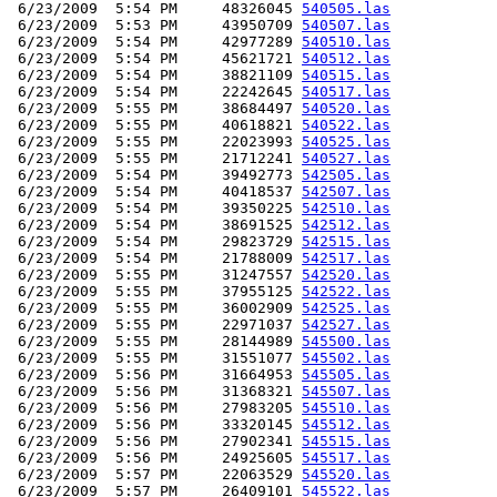
 6/23/2009  5:54 PM     48326045 
540505.las
 6/23/2009  5:53 PM     43950709 
540507.las
 6/23/2009  5:54 PM     42977289 
540510.las
 6/23/2009  5:54 PM     45621721 
540512.las
 6/23/2009  5:54 PM     38821109 
540515.las
 6/23/2009  5:54 PM     22242645 
540517.las
 6/23/2009  5:55 PM     38684497 
540520.las
 6/23/2009  5:55 PM     40618821 
540522.las
 6/23/2009  5:55 PM     22023993 
540525.las
 6/23/2009  5:55 PM     21712241 
540527.las
 6/23/2009  5:54 PM     39492773 
542505.las
 6/23/2009  5:54 PM     40418537 
542507.las
 6/23/2009  5:54 PM     39350225 
542510.las
 6/23/2009  5:54 PM     38691525 
542512.las
 6/23/2009  5:54 PM     29823729 
542515.las
 6/23/2009  5:54 PM     21788009 
542517.las
 6/23/2009  5:55 PM     31247557 
542520.las
 6/23/2009  5:55 PM     37955125 
542522.las
 6/23/2009  5:55 PM     36002909 
542525.las
 6/23/2009  5:55 PM     22971037 
542527.las
 6/23/2009  5:55 PM     28144989 
545500.las
 6/23/2009  5:55 PM     31551077 
545502.las
 6/23/2009  5:56 PM     31664953 
545505.las
 6/23/2009  5:56 PM     31368321 
545507.las
 6/23/2009  5:56 PM     27983205 
545510.las
 6/23/2009  5:56 PM     33320145 
545512.las
 6/23/2009  5:56 PM     27902341 
545515.las
 6/23/2009  5:56 PM     24925605 
545517.las
 6/23/2009  5:57 PM     22063529 
545520.las
 6/23/2009  5:57 PM     26409101 
545522.las