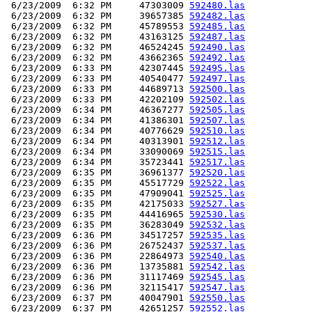
 6/23/2009  6:32 PM     47303009 
592480.las
 6/23/2009  6:32 PM     39657385 
592482.las
 6/23/2009  6:32 PM     45789553 
592485.las
 6/23/2009  6:32 PM     43163125 
592487.las
 6/23/2009  6:32 PM     46524245 
592490.las
 6/23/2009  6:32 PM     43662365 
592492.las
 6/23/2009  6:33 PM     42307445 
592495.las
 6/23/2009  6:33 PM     40540477 
592497.las
 6/23/2009  6:33 PM     44689713 
592500.las
 6/23/2009  6:33 PM     42202109 
592502.las
 6/23/2009  6:34 PM     46367277 
592505.las
 6/23/2009  6:34 PM     41386301 
592507.las
 6/23/2009  6:34 PM     40776629 
592510.las
 6/23/2009  6:34 PM     40313901 
592512.las
 6/23/2009  6:34 PM     33090069 
592515.las
 6/23/2009  6:34 PM     35723441 
592517.las
 6/23/2009  6:35 PM     36961377 
592520.las
 6/23/2009  6:35 PM     45517729 
592522.las
 6/23/2009  6:35 PM     47909041 
592525.las
 6/23/2009  6:35 PM     42175033 
592527.las
 6/23/2009  6:35 PM     44416965 
592530.las
 6/23/2009  6:35 PM     36283049 
592532.las
 6/23/2009  6:36 PM     34517257 
592535.las
 6/23/2009  6:36 PM     26752437 
592537.las
 6/23/2009  6:36 PM     22864973 
592540.las
 6/23/2009  6:36 PM     13735881 
592542.las
 6/23/2009  6:36 PM     31117469 
592545.las
 6/23/2009  6:36 PM     32115417 
592547.las
 6/23/2009  6:37 PM     40047901 
592550.las
 6/23/2009  6:37 PM     42651257 
592552.las