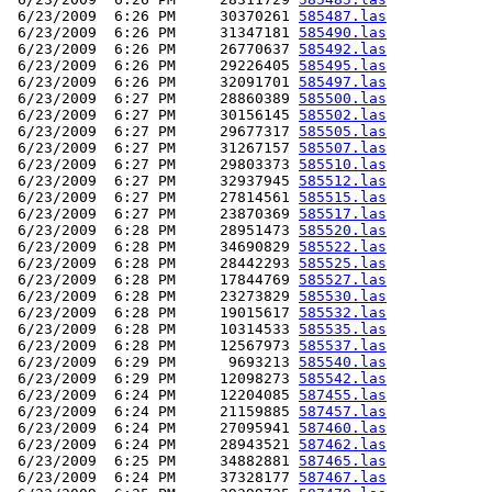
 6/23/2009  6:26 PM     30370261 
585487.las
 6/23/2009  6:26 PM     31347181 
585490.las
 6/23/2009  6:26 PM     26770637 
585492.las
 6/23/2009  6:26 PM     29226405 
585495.las
 6/23/2009  6:26 PM     32091701 
585497.las
 6/23/2009  6:27 PM     28860389 
585500.las
 6/23/2009  6:27 PM     30156145 
585502.las
 6/23/2009  6:27 PM     29677317 
585505.las
 6/23/2009  6:27 PM     31267157 
585507.las
 6/23/2009  6:27 PM     29803373 
585510.las
 6/23/2009  6:27 PM     32937945 
585512.las
 6/23/2009  6:27 PM     27814561 
585515.las
 6/23/2009  6:27 PM     23870369 
585517.las
 6/23/2009  6:28 PM     28951473 
585520.las
 6/23/2009  6:28 PM     34690829 
585522.las
 6/23/2009  6:28 PM     28442293 
585525.las
 6/23/2009  6:28 PM     17844769 
585527.las
 6/23/2009  6:28 PM     23273829 
585530.las
 6/23/2009  6:28 PM     19015617 
585532.las
 6/23/2009  6:28 PM     10314533 
585535.las
 6/23/2009  6:28 PM     12567973 
585537.las
 6/23/2009  6:29 PM      9693213 
585540.las
 6/23/2009  6:29 PM     12098273 
585542.las
 6/23/2009  6:24 PM     12204085 
587455.las
 6/23/2009  6:24 PM     21159885 
587457.las
 6/23/2009  6:24 PM     27095941 
587460.las
 6/23/2009  6:24 PM     28943521 
587462.las
 6/23/2009  6:25 PM     34882881 
587465.las
 6/23/2009  6:24 PM     37328177 
587467.las