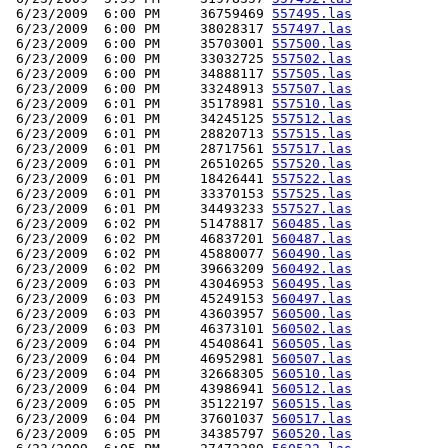
 6/23/2009  6:00 PM     36759469 
557495.las
 6/23/2009  6:00 PM     38028317 
557497.las
 6/23/2009  6:00 PM     35703001 
557500.las
 6/23/2009  6:00 PM     33032725 
557502.las
 6/23/2009  6:00 PM     34888117 
557505.las
 6/23/2009  6:00 PM     33248913 
557507.las
 6/23/2009  6:01 PM     35178981 
557510.las
 6/23/2009  6:01 PM     34245125 
557512.las
 6/23/2009  6:01 PM     28820713 
557515.las
 6/23/2009  6:01 PM     28717561 
557517.las
 6/23/2009  6:01 PM     26510265 
557520.las
 6/23/2009  6:01 PM     18426441 
557522.las
 6/23/2009  6:01 PM     33370153 
557525.las
 6/23/2009  6:01 PM     34493233 
557527.las
 6/23/2009  6:02 PM     51478817 
560485.las
 6/23/2009  6:02 PM     46837201 
560487.las
 6/23/2009  6:02 PM     45880077 
560490.las
 6/23/2009  6:02 PM     39663209 
560492.las
 6/23/2009  6:03 PM     43046953 
560495.las
 6/23/2009  6:03 PM     45249153 
560497.las
 6/23/2009  6:03 PM     43603957 
560500.las
 6/23/2009  6:03 PM     46373101 
560502.las
 6/23/2009  6:04 PM     45408641 
560505.las
 6/23/2009  6:04 PM     46952981 
560507.las
 6/23/2009  6:04 PM     32668305 
560510.las
 6/23/2009  6:04 PM     43986941 
560512.las
 6/23/2009  6:05 PM     35122197 
560515.las
 6/23/2009  6:04 PM     37601037 
560517.las
 6/23/2009  6:05 PM     34385797 
560520.las