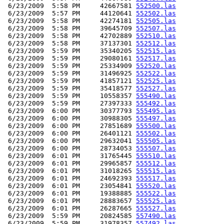
 6/23/2009  5:58 PM     42667581 
552500.las
 6/23/2009  5:57 PM     44120641 
552502.las
 6/23/2009  5:58 PM     42274181 
552505.las
 6/23/2009  5:58 PM     39645709 
552507.las
 6/23/2009  5:58 PM     42702889 
552510.las
 6/23/2009  5:58 PM     37137301 
552512.las
 6/23/2009  5:59 PM     35340205 
552515.las
 6/23/2009  5:59 PM     29080161 
552517.las
 6/23/2009  5:59 PM     25334909 
552520.las
 6/23/2009  5:59 PM     31496925 
552522.las
 6/23/2009  5:59 PM     41857121 
552525.las
 6/23/2009  5:59 PM     35418577 
552527.las
 6/23/2009  5:59 PM     10558357 
555490.las
 6/23/2009  5:59 PM     27397333 
555492.las
 6/23/2009  6:00 PM     30377793 
555495.las
 6/23/2009  6:00 PM     30988305 
555497.las
 6/23/2009  6:00 PM     27851689 
555500.las
 6/23/2009  6:00 PM     26401121 
555502.las
 6/23/2009  6:00 PM     29632041 
555505.las
 6/23/2009  6:00 PM     28734053 
555507.las
 6/23/2009  6:01 PM     31765445 
555510.las
 6/23/2009  6:01 PM     29965857 
555512.las
 6/23/2009  6:01 PM     31018265 
555515.las
 6/23/2009  6:01 PM     24692393 
555517.las
 6/23/2009  6:01 PM     23054841 
555520.las
 6/23/2009  6:01 PM     19388885 
555522.las
 6/23/2009  6:01 PM     28883657 
555525.las
 6/23/2009  6:01 PM     26287665 
555527.las
 6/23/2009  5:59 PM     20824585 
557490.las
 6/23/2009  5:59 PM     31978357 
557492.las