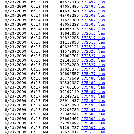
 6/23/2009  6:13 PM     47577913 
572492.las
 6/23/2009  6:13 PM     44055485 
572495.las
 6/23/2009  6:13 PM     41630349 
572497.las
 6/23/2009  6:14 PM     43400285 
572500.las
 6/23/2009  6:14 PM     37673389 
572502.las
 6/23/2009  6:14 PM     45056233 
572505.las
 6/23/2009  6:14 PM     41095325 
572507.las
 6/23/2009  6:14 PM     43843833 
572510.las
 6/23/2009  6:14 PM     32823285 
572512.las
 6/23/2009  6:15 PM     31112933 
572515.las
 6/23/2009  6:15 PM     40625121 
572517.las
 6/23/2009  6:15 PM     41579893 
572520.las
 6/23/2009  6:15 PM     27009701 
572522.las
 6/23/2009  6:16 PM     22140557 
572525.las
 6/23/2009  6:16 PM     32274289 
572527.las
 6/23/2009  6:16 PM     34028377 
575475.las
 6/23/2009  6:16 PM     30890557 
575477.las
 6/23/2009  6:16 PM     35777649 
575480.las
 6/23/2009  6:16 PM     32530937 
575482.las
 6/23/2009  6:17 PM     27460165 
575485.las
 6/23/2009  6:17 PM     30167149 
575487.las
 6/23/2009  6:17 PM     30249721 
575490.las
 6/23/2009  6:17 PM     27914437 
575492.las
 6/23/2009  6:17 PM     29978093 
575495.las
 6/23/2009  6:17 PM     29200785 
575497.las
 6/23/2009  6:18 PM     28344041 
575500.las
 6/23/2009  6:18 PM     27661401 
575502.las
 6/23/2009  6:18 PM     29291897 
575505.las
 6/23/2009  6:18 PM     31294737 
575507.las
 6/23/2009  6:18 PM     33626017 
575510.las