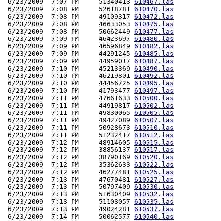
 6/23/2009  7:07 PM     51340413 
610467.las
 6/23/2009  7:08 PM     52618781 
610470.las
 6/23/2009  7:08 PM     49109317 
610472.las
 6/23/2009  7:08 PM     46633053 
610475.las
 6/23/2009  7:08 PM     50662449 
610477.las
 6/23/2009  7:09 PM     46423697 
610480.las
 6/23/2009  7:09 PM     46596849 
610482.las
 6/23/2009  7:09 PM     44291245 
610485.las
 6/23/2009  7:09 PM     44959017 
610487.las
 6/23/2009  7:10 PM     45213369 
610490.las
 6/23/2009  7:10 PM     46219801 
610492.las
 6/23/2009  7:10 PM     44456725 
610495.las
 6/23/2009  7:10 PM     41793477 
610497.las
 6/23/2009  7:11 PM     47661633 
610500.las
 6/23/2009  7:11 PM     44919817 
610502.las
 6/23/2009  7:11 PM     49830065 
610505.las
 6/23/2009  7:11 PM     49427089 
610507.las
 6/23/2009  7:11 PM     50928673 
610510.las
 6/23/2009  7:11 PM     51232417 
610512.las
 6/23/2009  7:12 PM     48914605 
610515.las
 6/23/2009  7:12 PM     38856137 
610517.las
 6/23/2009  7:12 PM     38790169 
610520.las
 6/23/2009  7:12 PM     35362633 
610522.las
 6/23/2009  7:12 PM     46277481 
610525.las
 6/23/2009  7:13 PM     47670481 
610527.las
 6/23/2009  7:13 PM     50797409 
610530.las
 6/23/2009  7:13 PM     51630409 
610532.las
 6/23/2009  7:13 PM     51103057 
610535.las
 6/23/2009  7:13 PM     49024281 
610537.las
 6/23/2009  7:14 PM     50062577 
610540.las