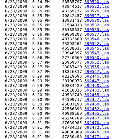
 6/23/2009  6:34 PM     38585797 
590520.las
 6/23/2009  6:35 PM     43844617 
590522.las
 6/23/2009  6:35 PM     43369177 
590525.las
 6/23/2009  6:35 PM     40842457 
590527.las
 6/23/2009  6:35 PM     13931433 
590530.las
 6/23/2009  6:35 PM     21584813 
590532.las
 6/23/2009  6:35 PM     36185637 
590535.las
 6/23/2009  6:36 PM     49869293 
590537.las
 6/23/2009  6:36 PM     48732689 
590540.las
 6/23/2009  6:36 PM     43593261 
590542.las
 6/23/2009  6:36 PM     46538637 
590545.las
 6/23/2009  6:36 PM     29946397 
590547.las
 6/23/2009  6:36 PM     27740669 
590550.las
 6/23/2009  6:37 PM     26969577 
590552.las
 6/23/2009  6:37 PM     23867429 
590555.las
 6/23/2009  6:37 PM     18316317 
590557.las
 6/23/2009  6:29 PM     42219693 
592445.las
 6/23/2009  6:29 PM     38190073 
592447.las
 6/23/2009  6:29 PM     39834429 
592450.las
 6/23/2009  6:29 PM     41018325 
592452.las
 6/23/2009  6:30 PM     40532749 
592455.las
 6/23/2009  6:30 PM     44399717 
592457.las
 6/23/2009  6:30 PM     45807193 
592460.las
 6/23/2009  6:30 PM     42566893 
592462.las
 6/23/2009  6:30 PM     40988169 
592465.las
 6/23/2009  6:30 PM     46246709 
592467.las
 6/23/2009  6:31 PM     37639985 
592470.las
 6/23/2009  6:31 PM     43734213 
592472.las
 6/23/2009  6:31 PM     49030889 
592475.las
 6/23/2009  6:31 PM     47850493 
592477.las