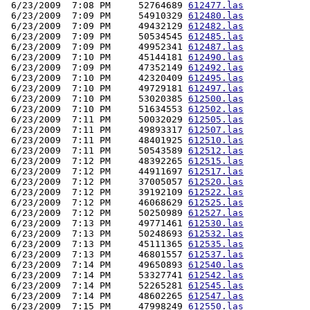
 6/23/2009  7:08 PM     52764689 
612477.las
 6/23/2009  7:09 PM     54910329 
612480.las
 6/23/2009  7:09 PM     49432129 
612482.las
 6/23/2009  7:09 PM     50534545 
612485.las
 6/23/2009  7:09 PM     49952341 
612487.las
 6/23/2009  7:10 PM     45144181 
612490.las
 6/23/2009  7:09 PM     47352149 
612492.las
 6/23/2009  7:10 PM     42320409 
612495.las
 6/23/2009  7:10 PM     49729181 
612497.las
 6/23/2009  7:10 PM     53020385 
612500.las
 6/23/2009  7:10 PM     51634553 
612502.las
 6/23/2009  7:11 PM     50032029 
612505.las
 6/23/2009  7:11 PM     49893317 
612507.las
 6/23/2009  7:11 PM     48401925 
612510.las
 6/23/2009  7:11 PM     50543589 
612512.las
 6/23/2009  7:12 PM     48392265 
612515.las
 6/23/2009  7:12 PM     44911697 
612517.las
 6/23/2009  7:12 PM     37005057 
612520.las
 6/23/2009  7:12 PM     39192109 
612522.las
 6/23/2009  7:12 PM     46068629 
612525.las
 6/23/2009  7:12 PM     50250989 
612527.las
 6/23/2009  7:13 PM     49771461 
612530.las
 6/23/2009  7:13 PM     50248693 
612532.las
 6/23/2009  7:13 PM     45111365 
612535.las
 6/23/2009  7:13 PM     46801557 
612537.las
 6/23/2009  7:14 PM     49650893 
612540.las
 6/23/2009  7:14 PM     53327741 
612542.las
 6/23/2009  7:14 PM     52265281 
612545.las
 6/23/2009  7:14 PM     48602265 
612547.las
 6/23/2009  7:15 PM     47998249 
612550.las