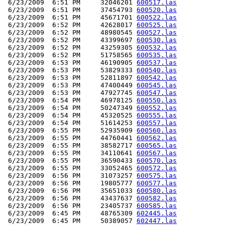
 6/23/2009  6:51 PM     32046201 
600517.las
 6/23/2009  6:51 PM     37454793 
600520.las
 6/23/2009  6:51 PM     45671701 
600522.las
 6/23/2009  6:52 PM     42628017 
600525.las
 6/23/2009  6:52 PM     48980545 
600527.las
 6/23/2009  6:52 PM     43399697 
600530.las
 6/23/2009  6:52 PM     43259305 
600532.las
 6/23/2009  6:52 PM     51758565 
600535.las
 6/23/2009  6:53 PM     46190905 
600537.las
 6/23/2009  6:53 PM     53829333 
600540.las
 6/23/2009  6:53 PM     52811897 
600542.las
 6/23/2009  6:53 PM     47400449 
600545.las
 6/23/2009  6:53 PM     47927745 
600547.las
 6/23/2009  6:54 PM     46978125 
600550.las
 6/23/2009  6:54 PM     50247349 
600552.las
 6/23/2009  6:54 PM     45320525 
600555.las
 6/23/2009  6:54 PM     51614253 
600557.las
 6/23/2009  6:55 PM     52935909 
600560.las
 6/23/2009  6:55 PM     44760441 
600562.las
 6/23/2009  6:55 PM     38582717 
600565.las
 6/23/2009  6:55 PM     34110641 
600567.las
 6/23/2009  6:55 PM     36590433 
600570.las
 6/23/2009  6:55 PM     33052465 
600572.las
 6/23/2009  6:56 PM     31073257 
600575.las
 6/23/2009  6:56 PM     19805777 
600577.las
 6/23/2009  6:56 PM     35651033 
600580.las
 6/23/2009  6:56 PM     43437637 
600582.las
 6/23/2009  6:56 PM     23405737 
600585.las
 6/23/2009  6:45 PM     48765309 
602445.las
 6/23/2009  6:45 PM     50389057 
602447.las