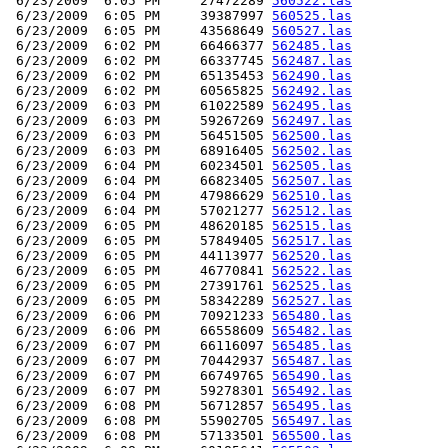
 6/23/2009  6:05 PM     27472289 
560522.las
 6/23/2009  6:05 PM     39387997 
560525.las
 6/23/2009  6:05 PM     43568649 
560527.las
 6/23/2009  6:02 PM     66466377 
562485.las
 6/23/2009  6:02 PM     66337745 
562487.las
 6/23/2009  6:02 PM     65135453 
562490.las
 6/23/2009  6:02 PM     60565825 
562492.las
 6/23/2009  6:03 PM     61022589 
562495.las
 6/23/2009  6:03 PM     59267269 
562497.las
 6/23/2009  6:03 PM     56451505 
562500.las
 6/23/2009  6:03 PM     68916405 
562502.las
 6/23/2009  6:04 PM     60234501 
562505.las
 6/23/2009  6:04 PM     66823405 
562507.las
 6/23/2009  6:04 PM     47986629 
562510.las
 6/23/2009  6:04 PM     57021277 
562512.las
 6/23/2009  6:05 PM     48620185 
562515.las
 6/23/2009  6:05 PM     57849405 
562517.las
 6/23/2009  6:05 PM     44113977 
562520.las
 6/23/2009  6:05 PM     46770841 
562522.las
 6/23/2009  6:05 PM     27391761 
562525.las
 6/23/2009  6:05 PM     58342289 
562527.las
 6/23/2009  6:06 PM     70921233 
565480.las
 6/23/2009  6:06 PM     66558609 
565482.las
 6/23/2009  6:07 PM     66116097 
565485.las
 6/23/2009  6:07 PM     70442937 
565487.las
 6/23/2009  6:07 PM     66749765 
565490.las
 6/23/2009  6:07 PM     59278301 
565492.las
 6/23/2009  6:08 PM     56712857 
565495.las
 6/23/2009  6:08 PM     55902705 
565497.las
 6/23/2009  6:08 PM     57133501 
565500.las