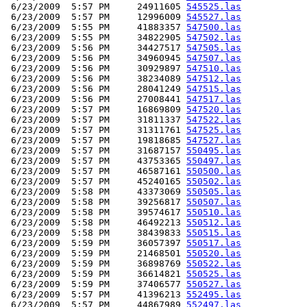
 6/23/2009  5:57 PM     24911605 
545525.las
 6/23/2009  5:57 PM     12996009 
545527.las
 6/23/2009  5:55 PM     41883357 
547500.las
 6/23/2009  5:55 PM     34822905 
547502.las
 6/23/2009  5:56 PM     34427517 
547505.las
 6/23/2009  5:56 PM     34960945 
547507.las
 6/23/2009  5:56 PM     30929897 
547510.las
 6/23/2009  5:56 PM     38234089 
547512.las
 6/23/2009  5:56 PM     28041249 
547515.las
 6/23/2009  5:56 PM     27008441 
547517.las
 6/23/2009  5:57 PM     16869809 
547520.las
 6/23/2009  5:57 PM     31811337 
547522.las
 6/23/2009  5:57 PM     31311761 
547525.las
 6/23/2009  5:57 PM     19818685 
547527.las
 6/23/2009  5:57 PM     31687157 
550495.las
 6/23/2009  5:57 PM     43753365 
550497.las
 6/23/2009  5:57 PM     46587161 
550500.las
 6/23/2009  5:57 PM     45240165 
550502.las
 6/23/2009  5:58 PM     43373069 
550505.las
 6/23/2009  5:58 PM     39256817 
550507.las
 6/23/2009  5:58 PM     39574617 
550510.las
 6/23/2009  5:58 PM     46492213 
550512.las
 6/23/2009  5:58 PM     38439833 
550515.las
 6/23/2009  5:59 PM     36057397 
550517.las
 6/23/2009  5:59 PM     21468501 
550520.las
 6/23/2009  5:59 PM     36898769 
550522.las
 6/23/2009  5:59 PM     36614821 
550525.las
 6/23/2009  5:59 PM     37406577 
550527.las
 6/23/2009  5:57 PM     41396213 
552495.las
 6/23/2009  5:57 PM     44867989 
552497.las