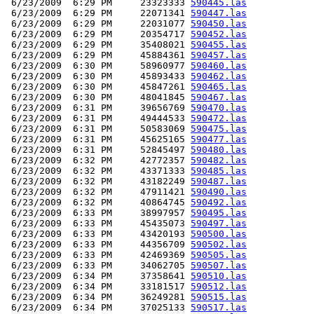
 6/23/2009  6:29 PM     23323333 
590445.las
 6/23/2009  6:29 PM     22071341 
590447.las
 6/23/2009  6:29 PM     22031077 
590450.las
 6/23/2009  6:29 PM     20354717 
590452.las
 6/23/2009  6:29 PM     35408021 
590455.las
 6/23/2009  6:29 PM     45884361 
590457.las
 6/23/2009  6:30 PM     58960977 
590460.las
 6/23/2009  6:30 PM     45893433 
590462.las
 6/23/2009  6:30 PM     45847261 
590465.las
 6/23/2009  6:30 PM     48041845 
590467.las
 6/23/2009  6:31 PM     39656769 
590470.las
 6/23/2009  6:31 PM     49444533 
590472.las
 6/23/2009  6:31 PM     50583069 
590475.las
 6/23/2009  6:31 PM     45625165 
590477.las
 6/23/2009  6:31 PM     52845497 
590480.las
 6/23/2009  6:32 PM     42772357 
590482.las
 6/23/2009  6:32 PM     43371333 
590485.las
 6/23/2009  6:32 PM     43182249 
590487.las
 6/23/2009  6:32 PM     47911421 
590490.las
 6/23/2009  6:32 PM     40864745 
590492.las
 6/23/2009  6:33 PM     38997957 
590495.las
 6/23/2009  6:33 PM     45435073 
590497.las
 6/23/2009  6:33 PM     43420193 
590500.las
 6/23/2009  6:33 PM     44356709 
590502.las
 6/23/2009  6:33 PM     42469369 
590505.las
 6/23/2009  6:33 PM     34062705 
590507.las
 6/23/2009  6:34 PM     37358641 
590510.las
 6/23/2009  6:34 PM     33181517 
590512.las
 6/23/2009  6:34 PM     36249281 
590515.las
 6/23/2009  6:34 PM     37025133 
590517.las