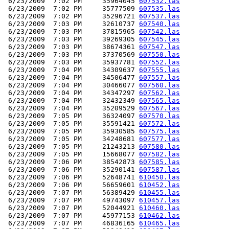
 6/23/2009  7:02 PM     35964045 
607532.las
 6/23/2009  7:02 PM     35777509 
607535.las
 6/23/2009  7:02 PM     35296721 
607537.las
 6/23/2009  7:03 PM     32610737 
607540.las
 6/23/2009  7:03 PM     37815965 
607542.las
 6/23/2009  7:03 PM     39269305 
607545.las
 6/23/2009  7:03 PM     38674361 
607547.las
 6/23/2009  7:03 PM     37370569 
607550.las
 6/23/2009  7:03 PM     35937781 
607552.las
 6/23/2009  7:04 PM     34309637 
607555.las
 6/23/2009  7:04 PM     34506477 
607557.las
 6/23/2009  7:04 PM     30466077 
607560.las
 6/23/2009  7:04 PM     34347297 
607562.las
 6/23/2009  7:04 PM     32432349 
607565.las
 6/23/2009  7:04 PM     35209529 
607567.las
 6/23/2009  7:05 PM     36324097 
607570.las
 6/23/2009  7:05 PM     35591421 
607572.las
 6/23/2009  7:05 PM     35930585 
607575.las
 6/23/2009  7:05 PM     34248681 
607577.las
 6/23/2009  7:05 PM     21243213 
607580.las
 6/23/2009  7:05 PM     15668077 
607582.las
 6/23/2009  7:06 PM     38542873 
607585.las
 6/23/2009  7:06 PM     35290141 
607587.las
 6/23/2009  7:06 PM     52648741 
610450.las
 6/23/2009  7:06 PM     56659601 
610452.las
 6/23/2009  7:07 PM     56389429 
610455.las
 6/23/2009  7:07 PM     49743097 
610457.las
 6/23/2009  7:07 PM     52044921 
610460.las
 6/23/2009  7:07 PM     45977153 
610462.las
 6/23/2009  7:07 PM     46836165 
610465.las