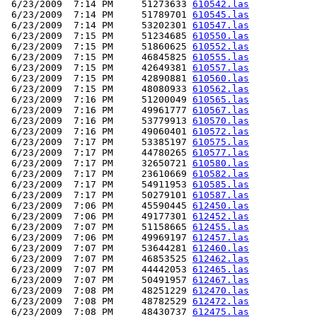
 6/23/2009  7:14 PM     51273633 
610542.las
 6/23/2009  7:14 PM     51789701 
610545.las
 6/23/2009  7:14 PM     53202301 
610547.las
 6/23/2009  7:15 PM     51234685 
610550.las
 6/23/2009  7:15 PM     51860625 
610552.las
 6/23/2009  7:15 PM     46845825 
610555.las
 6/23/2009  7:15 PM     42649381 
610557.las
 6/23/2009  7:15 PM     42890881 
610560.las
 6/23/2009  7:15 PM     48080933 
610562.las
 6/23/2009  7:16 PM     51200049 
610565.las
 6/23/2009  7:16 PM     49961777 
610567.las
 6/23/2009  7:16 PM     53779913 
610570.las
 6/23/2009  7:16 PM     49060401 
610572.las
 6/23/2009  7:17 PM     53385197 
610575.las
 6/23/2009  7:17 PM     44780265 
610577.las
 6/23/2009  7:17 PM     32650721 
610580.las
 6/23/2009  7:17 PM     23610669 
610582.las
 6/23/2009  7:17 PM     54911953 
610585.las
 6/23/2009  7:17 PM     50279101 
610587.las
 6/23/2009  7:06 PM     45590445 
612450.las
 6/23/2009  7:06 PM     49177301 
612452.las
 6/23/2009  7:07 PM     51158665 
612455.las
 6/23/2009  7:06 PM     49969197 
612457.las
 6/23/2009  7:07 PM     53644281 
612460.las
 6/23/2009  7:07 PM     46853525 
612462.las
 6/23/2009  7:07 PM     44442053 
612465.las
 6/23/2009  7:07 PM     50491957 
612467.las
 6/23/2009  7:08 PM     48251229 
612470.las
 6/23/2009  7:08 PM     48782529 
612472.las
 6/23/2009  7:08 PM     48430737 
612475.las