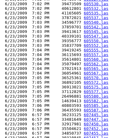
 6/23/2009  7:02 PM     39473509 
605530.las
 6/23/2009  7:02 PM     40612801 
605532.las
 6/23/2009  7:02 PM     41165605 
605535.las
 6/23/2009  7:02 PM     37872021 
605537.las
 6/23/2009  7:03 PM     34596777 
605540.las
 6/23/2009  7:03 PM     37859701 
605542.las
 6/23/2009  7:03 PM     39413617 
605545.las
 6/23/2009  7:03 PM     40339101 
605547.las
 6/23/2009  7:03 PM     39356777 
605550.las
 6/23/2009  7:03 PM     35837709 
605552.las
 6/23/2009  7:04 PM     39419245 
605555.las
 6/23/2009  7:04 PM     36115693 
605557.las
 6/23/2009  7:04 PM     35614801 
605560.las
 6/23/2009  7:04 PM     35079497 
605562.las
 6/23/2009  7:04 PM     37021913 
605565.las
 6/23/2009  7:04 PM     36054961 
605567.las
 6/23/2009  7:05 PM     36525361 
605570.las
 6/23/2009  7:05 PM     36892105 
605572.las
 6/23/2009  7:05 PM     36913021 
605575.las
 6/23/2009  7:05 PM     37112829 
605577.las
 6/23/2009  7:05 PM     26496881 
605580.las
 6/23/2009  7:05 PM     14639413 
605582.las
 6/23/2009  7:06 PM     40803593 
605585.las
 6/23/2009  7:06 PM     36435593 
605587.las
 6/23/2009  6:57 PM     36233125 
607445.las
 6/23/2009  6:57 PM     33481649 
607447.las
 6/23/2009  6:57 PM     32917981 
607450.las
 6/23/2009  6:57 PM     35504621 
607452.las
 6/23/2009  6:57 PM     34850737 
607455.las
 6/23/2009  6:57 PM     30310845 
607457.las