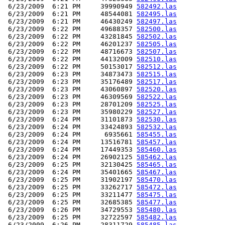
 6/23/2009  6:21 PM     39990949 
582492.las
 6/23/2009  6:21 PM     48544081 
582495.las
 6/23/2009  6:21 PM     46430249 
582497.las
 6/23/2009  6:22 PM     49688357 
582500.las
 6/23/2009  6:22 PM     43281845 
582502.las
 6/23/2009  6:22 PM     46201237 
582505.las
 6/23/2009  6:22 PM     48716673 
582507.las
 6/23/2009  6:22 PM     44132009 
582510.las
 6/23/2009  6:22 PM     50153017 
582512.las
 6/23/2009  6:23 PM     34873473 
582515.las
 6/23/2009  6:23 PM     35176489 
582517.las
 6/23/2009  6:23 PM     43060897 
582520.las
 6/23/2009  6:23 PM     46309569 
582522.las
 6/23/2009  6:23 PM     28701209 
582525.las
 6/23/2009  6:23 PM     35980229 
582527.las
 6/23/2009  6:24 PM     31101873 
582530.las
 6/23/2009  6:24 PM     33424893 
582532.las
 6/23/2009  6:24 PM      6935661 
585455.las
 6/23/2009  6:24 PM     13516781 
585457.las
 6/23/2009  6:24 PM     17449353 
585460.las
 6/23/2009  6:24 PM     26902125 
585462.las
 6/23/2009  6:25 PM     32130425 
585465.las
 6/23/2009  6:24 PM     35401665 
585467.las
 6/23/2009  6:25 PM     31902197 
585470.las
 6/23/2009  6:25 PM     33262717 
585472.las
 6/23/2009  6:25 PM     33211477 
585475.las
 6/23/2009  6:25 PM     32685385 
585477.las
 6/23/2009  6:26 PM     34729553 
585480.las
 6/23/2009  6:25 PM     32722597 
585482.las
 6/23/2009  6:26 PM     28311729 
585485.las