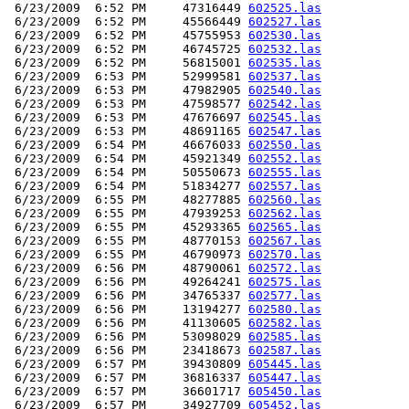
 6/23/2009  6:52 PM     47316449 
602525.las
 6/23/2009  6:52 PM     45566449 
602527.las
 6/23/2009  6:52 PM     45755953 
602530.las
 6/23/2009  6:52 PM     46745725 
602532.las
 6/23/2009  6:52 PM     56815001 
602535.las
 6/23/2009  6:53 PM     52999581 
602537.las
 6/23/2009  6:53 PM     47982905 
602540.las
 6/23/2009  6:53 PM     47598577 
602542.las
 6/23/2009  6:53 PM     47676697 
602545.las
 6/23/2009  6:53 PM     48691165 
602547.las
 6/23/2009  6:54 PM     46676033 
602550.las
 6/23/2009  6:54 PM     45921349 
602552.las
 6/23/2009  6:54 PM     50550673 
602555.las
 6/23/2009  6:54 PM     51834277 
602557.las
 6/23/2009  6:55 PM     48277885 
602560.las
 6/23/2009  6:55 PM     47939253 
602562.las
 6/23/2009  6:55 PM     45293365 
602565.las
 6/23/2009  6:55 PM     48770153 
602567.las
 6/23/2009  6:55 PM     46790973 
602570.las
 6/23/2009  6:56 PM     48790061 
602572.las
 6/23/2009  6:56 PM     49264241 
602575.las
 6/23/2009  6:56 PM     34765337 
602577.las
 6/23/2009  6:56 PM     13194277 
602580.las
 6/23/2009  6:56 PM     41130605 
602582.las
 6/23/2009  6:56 PM     53098029 
602585.las
 6/23/2009  6:56 PM     23418673 
602587.las
 6/23/2009  6:57 PM     39430809 
605445.las
 6/23/2009  6:57 PM     36816337 
605447.las
 6/23/2009  6:57 PM     36601717 
605450.las
 6/23/2009  6:57 PM     34927709 
605452.las