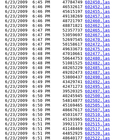
 6/23/2009  6:45 PM     47784749 
602450.las
 6/23/2009  6:46 PM     46532617 
602452.las
 6/23/2009  6:46 PM     45615197 
602455.las
 6/23/2009  6:46 PM     49138269 
602457.las
 6/23/2009  6:46 PM     48721797 
602460.las
 6/23/2009  6:46 PM     48871821 
602462.las
 6/23/2009  6:47 PM     52357737 
602465.las
 6/23/2009  6:47 PM     53059697 
602467.las
 6/23/2009  6:47 PM     52697545 
602470.las
 6/23/2009  6:47 PM     50158617 
602472.las
 6/23/2009  6:48 PM     49633673 
602475.las
 6/23/2009  6:48 PM     47010661 
602477.las
 6/23/2009  6:48 PM     50644753 
602480.las
 6/23/2009  6:48 PM     51081525 
602482.las
 6/23/2009  6:48 PM     48265229 
602485.las
 6/23/2009  6:49 PM     49202473 
602487.las
 6/23/2009  6:49 PM     53800437 
602490.las
 6/23/2009  6:49 PM     43429741 
602492.las
 6/23/2009  6:49 PM     42471273 
602495.las
 6/23/2009  6:49 PM     39520325 
602497.las
 6/23/2009  6:50 PM     40245945 
602500.las
 6/23/2009  6:50 PM     54814877 
602502.las
 6/23/2009  6:50 PM     45169465 
602505.las
 6/23/2009  6:50 PM     48667617 
602507.las
 6/23/2009  6:50 PM     45031677 
602510.las
 6/23/2009  6:51 PM     45193965 
602512.las
 6/23/2009  6:51 PM     39921173 
602515.las
 6/23/2009  6:51 PM     41148469 
602517.las
 6/23/2009  6:51 PM     44852925 
602520.las
 6/23/2009  6:51 PM     48640177 
602522.las