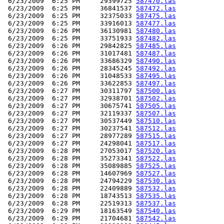
 6/23/2009  6:25 PM     29399725 
587470.las
 6/23/2009  6:25 PM     36841537 
587472.las
 6/23/2009  6:25 PM     32375033 
587475.las
 6/23/2009  6:25 PM     33916013 
587477.las
 6/23/2009  6:26 PM     36130981 
587480.las
 6/23/2009  6:25 PM     33751933 
587482.las
 6/23/2009  6:26 PM     29842825 
587485.las
 6/23/2009  6:26 PM     31017481 
587487.las
 6/23/2009  6:26 PM     33686329 
587490.las
 6/23/2009  6:26 PM     28345245 
587492.las
 6/23/2009  6:26 PM     31048533 
587495.las
 6/23/2009  6:26 PM     33622853 
587497.las
 6/23/2009  6:27 PM     30311797 
587500.las
 6/23/2009  6:27 PM     32938701 
587502.las
 6/23/2009  6:27 PM     30675741 
587505.las
 6/23/2009  6:27 PM     32119337 
587507.las
 6/23/2009  6:27 PM     30537449 
587510.las
 6/23/2009  6:27 PM     30237541 
587512.las
 6/23/2009  6:27 PM     28977289 
587515.las
 6/23/2009  6:27 PM     24298041 
587517.las
 6/23/2009  6:28 PM     27053017 
587520.las
 6/23/2009  6:28 PM     35273341 
587522.las
 6/23/2009  6:28 PM     35089885 
587525.las
 6/23/2009  6:28 PM     14607969 
587527.las
 6/23/2009  6:28 PM     24794229 
587530.las
 6/23/2009  6:28 PM     22409889 
587532.las
 6/23/2009  6:28 PM     18743513 
587535.las
 6/23/2009  6:28 PM     22519313 
587537.las
 6/23/2009  6:29 PM     18163549 
587540.las
 6/23/2009  6:29 PM     21704681 
587542.las