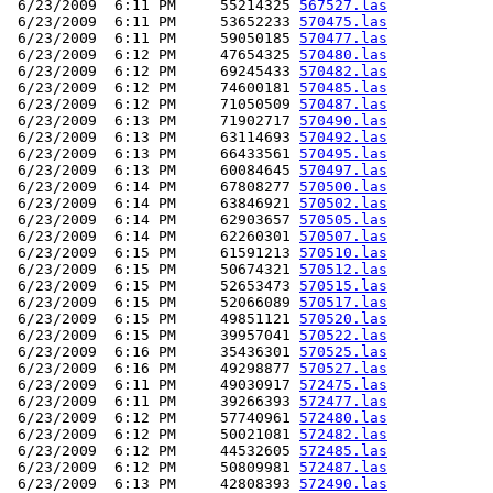
 6/23/2009  6:11 PM     55214325 
567527.las
 6/23/2009  6:11 PM     53652233 
570475.las
 6/23/2009  6:11 PM     59050185 
570477.las
 6/23/2009  6:12 PM     47654325 
570480.las
 6/23/2009  6:12 PM     69245433 
570482.las
 6/23/2009  6:12 PM     74600181 
570485.las
 6/23/2009  6:12 PM     71050509 
570487.las
 6/23/2009  6:13 PM     71902717 
570490.las
 6/23/2009  6:13 PM     63114693 
570492.las
 6/23/2009  6:13 PM     66433561 
570495.las
 6/23/2009  6:13 PM     60084645 
570497.las
 6/23/2009  6:14 PM     67808277 
570500.las
 6/23/2009  6:14 PM     63846921 
570502.las
 6/23/2009  6:14 PM     62903657 
570505.las
 6/23/2009  6:14 PM     62260301 
570507.las
 6/23/2009  6:15 PM     61591213 
570510.las
 6/23/2009  6:15 PM     50674321 
570512.las
 6/23/2009  6:15 PM     52653473 
570515.las
 6/23/2009  6:15 PM     52066089 
570517.las
 6/23/2009  6:15 PM     49851121 
570520.las
 6/23/2009  6:15 PM     39957041 
570522.las
 6/23/2009  6:16 PM     35436301 
570525.las
 6/23/2009  6:16 PM     49298877 
570527.las
 6/23/2009  6:11 PM     49030917 
572475.las
 6/23/2009  6:11 PM     39266393 
572477.las
 6/23/2009  6:12 PM     57740961 
572480.las
 6/23/2009  6:12 PM     50021081 
572482.las
 6/23/2009  6:12 PM     44532605 
572485.las
 6/23/2009  6:12 PM     50809981 
572487.las
 6/23/2009  6:13 PM     42808393 
572490.las