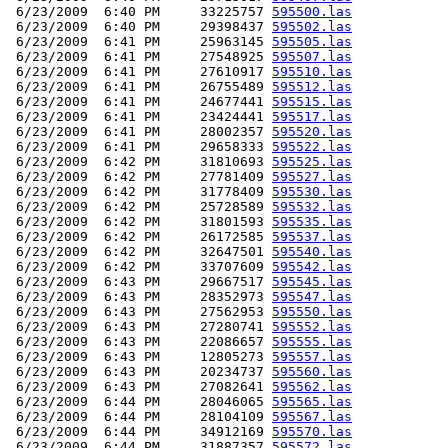
 6/23/2009  6:40 PM     33225757 
595500.las
 6/23/2009  6:40 PM     29398437 
595502.las
 6/23/2009  6:41 PM     25963145 
595505.las
 6/23/2009  6:41 PM     27548925 
595507.las
 6/23/2009  6:41 PM     27610917 
595510.las
 6/23/2009  6:41 PM     26755489 
595512.las
 6/23/2009  6:41 PM     24677441 
595515.las
 6/23/2009  6:41 PM     23424441 
595517.las
 6/23/2009  6:41 PM     28002357 
595520.las
 6/23/2009  6:41 PM     29658333 
595522.las
 6/23/2009  6:42 PM     31810693 
595525.las
 6/23/2009  6:42 PM     27781409 
595527.las
 6/23/2009  6:42 PM     31778409 
595530.las
 6/23/2009  6:42 PM     25728589 
595532.las
 6/23/2009  6:42 PM     31801593 
595535.las
 6/23/2009  6:42 PM     26172585 
595537.las
 6/23/2009  6:42 PM     32647501 
595540.las
 6/23/2009  6:42 PM     33707609 
595542.las
 6/23/2009  6:43 PM     29667517 
595545.las
 6/23/2009  6:43 PM     28352973 
595547.las
 6/23/2009  6:43 PM     27562953 
595550.las
 6/23/2009  6:43 PM     27280741 
595552.las
 6/23/2009  6:43 PM     22086657 
595555.las
 6/23/2009  6:43 PM     12805273 
595557.las
 6/23/2009  6:43 PM     20234737 
595560.las
 6/23/2009  6:43 PM     27082641 
595562.las
 6/23/2009  6:44 PM     28046065 
595565.las
 6/23/2009  6:44 PM     28104109 
595567.las
 6/23/2009  6:44 PM     34912169 
595570.las
 6/23/2009  6:44 PM     31887357 
595572.las